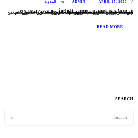
APRIL 15, 2020
ADMIN
المدونة
تقول الأم زوجة الشهيد سالم: بدأت قصتنا بعد نزوحنا من بلدة الذيابية خوفا بطش النظام إلى يلدا جنوب دمشق, حيث كانت رصاصة قناص غادر بانتظار زوجي أثناء ذهابه لشراء بعض المستلزمات للعائلة, حيث استشهد بتاريخ ٣٠-٤-٢٠١٥ وتركني مع خمسة أطفال لامعيل لنا سوى أهل الخير انقطعت طفلتي شهد عن الدراسة بسبب عدم القدرة على تأمين...
READ MORE
SEARCH