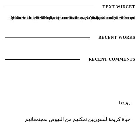
TEXT WIDGET
Nulla vitae elit libero, a pharetra augue. Nulla vitae elit libero, a pharetra augue. Nulla vitae elit libero, a pharetra augue. Donec sed odio dui. Etiam porta sem malesuada magna mollis euismod.
RECENT WORKS
RECENT COMMENTS
رؤيتنا
حياة كريمة للسوريين تمكنهم من النهوض بمجتمعاتهم