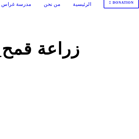
DONATION
الرئيسية
من نحن
مدرسة غراس ا
زراعة قمح_د