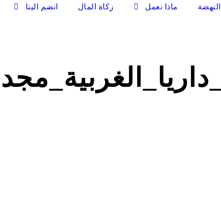
لنهضة
ماذا نعمل
زكاة المال
انضم الينا
اريا_الغربية_مجدي_