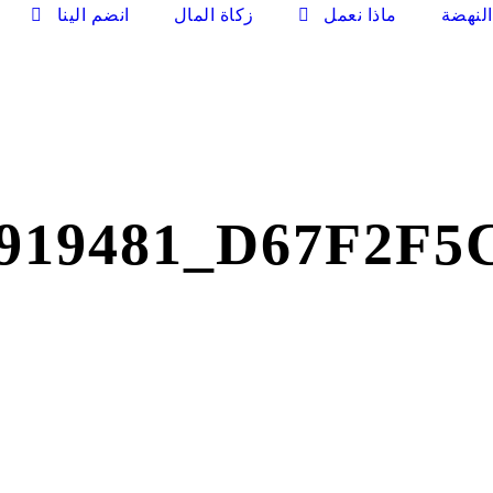
لنهضة
ماذا نعمل
زكاة المال
انضم الينا
19481_D67F2F5