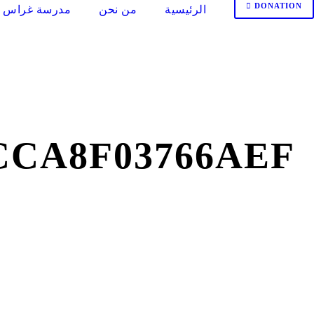
DONATION
الرئيسية
من نحن
مدرسة غراس ا
CCA8F03766AEF