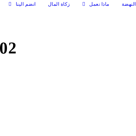
لنهضة
ماذا نعمل
زكاة المال
انضم الينا
AMILY COPY