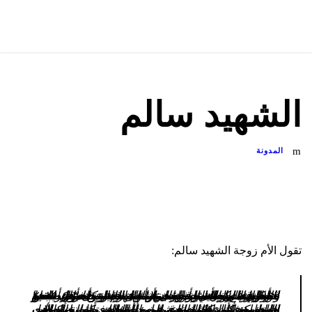
الشهيد سالم
المدونة
تقول الأم زوجة الشهيد سالم:
بدأت قصتنا بعد نزوحنا من بلدة الذيابية خوفا بطش النظام إلى يلدا جنوب دمشق, حيث كانت رصاصة قناص غادر بانتظار زوجي أثناء ذهابه لشراء بعض المستلزمات للعائلة, حيث استشهد بتاريخ ٣٠-٤-٢٠١٥ وتركني مع خمسة أطفال لامعيل لنا سوى أهل الخير انقطعت طفلتي شهد عن الدراسة بسبب عدم القدرة على تأمين المستلزمات وحرمنا من أبسط مقومات الحياة, قضينا أيام الشتاء نحرق بقايا البلاستيك والثياب القديمة للتدفئة وأحيانا لانجد مانحرقه ليكون مصدر دفء لنا فننام وعظامنا ترتجف من البرد.
حاليا بعد أن قامت غراس النهضة بكفالة اولادي استطيع تأمين كل مايشتيهيه أطفالي من مأكولات وثياب ومستلزمات المدرسة حيث قمت بتسجيل ابني يوسف في الروضة ويتابع أطفالي تعليمهم في المدرسة شهد وشام في الصف الثالث حيث انقطعت شهد سنتان عن المدرسة ومحمد في الصف الأول وابنتي حنين تبقى معي في المنزل فهي تحت سن الدراسة, كما دخل الدفئ لمنزلنا بعد تأمين الحطب لنا جزاكم الله كل خير.