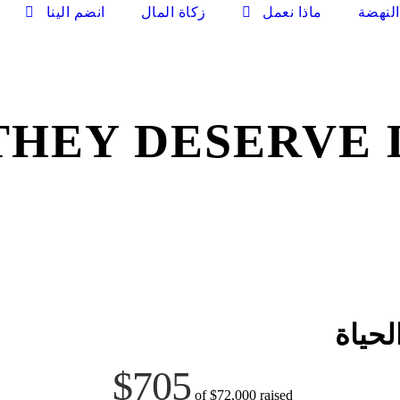
لنهضة
ماذا نعمل
زكاة المال
انضم الينا
THEY DESER | يستحقون الحيا
$705
of
$72,000
raised