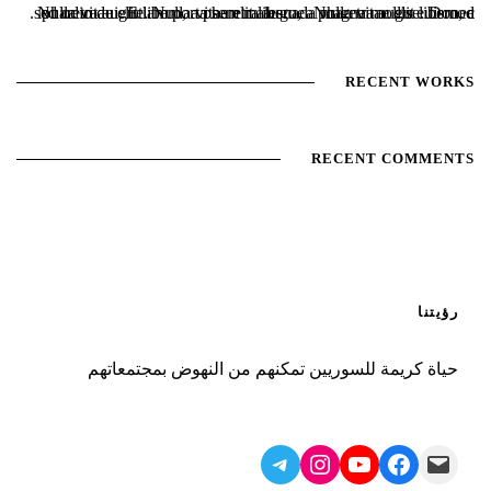
Nulla vitae elit libero, a pharetra augue. Nulla vitae elit libero, a pharetra augue. Nulla vitae elit libero, a pharetra augue. Donec sed odio dui. Etiam porta sem malesuada magna mollis euismod.
RECENT WORKS
RECENT COMMENTS
رؤيتنا
حياة كريمة للسوريين تمكنهم من النهوض بمجتمعاتهم
Telegram
Instagram
YouTube
Facebook
Mail