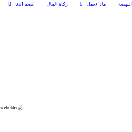
لنهضة
ماذا نعمل
زكاة المال
انضم الينا