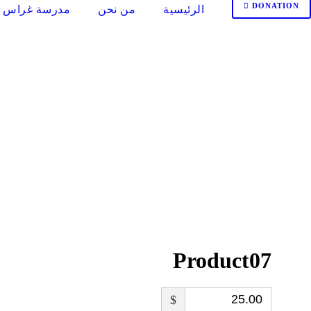
DONATION
الرئيسية
من نحن
مدرسة غراس ا
Product07
$