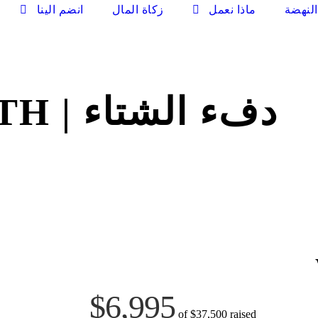
لنهضة
ماذا نعمل
زكاة المال
انضم الينا
دفء الشتاء | WINTER WARMTH
$6,995
of
$37,500
raised