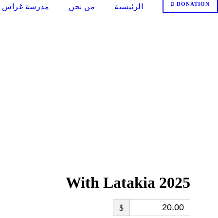
DONATION
الرئيسية
من نحن
مدرسة غراس ا
With Latakia 2025
$