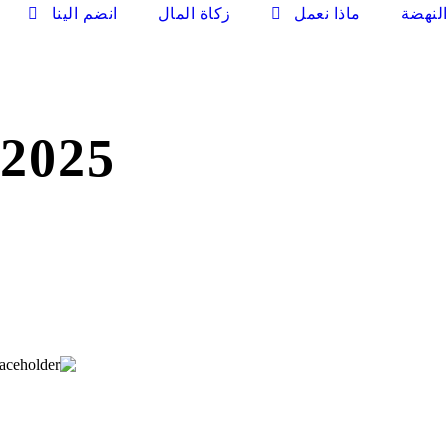
لنهضة
ماذا نعمل
زكاة المال
انضم الينا
2025