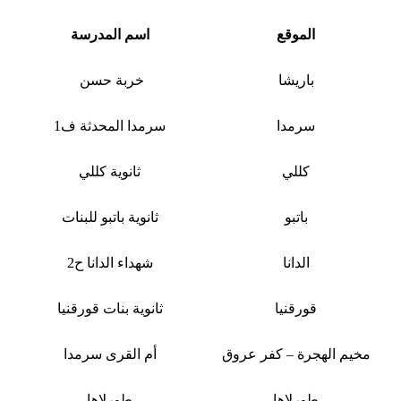
الموقع
اسم المدرسة
باريشا
خربة حسن
سرمدا
سرمدا المحدثة ف1
كللي
ثانوية كللي
باتبو
ثانوية باتبو للبنات
الدانا
شهداء الدانا ح2
قورقنيا
ثانوية بنات قورقنيا
مخيم الهجرة – كفر عروق
أم القرى سرمدا
طورلاها
طورلاها