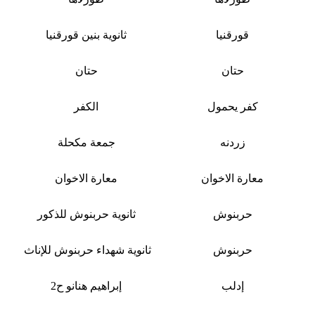
قورقنيا
ثانوية بنين قورقنيا
حتان
حتان
كفر يحمول
الكفر
زردنه
جمعة مكحلة
معارة الاخوان
معارة الاخوان
حربنوش
ثانوية حربنوش للذكور
حربنوش
ثانوية شهداء حربنوش للإناث
إدلب
إبراهيم هنانو ح2