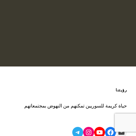
والتعلم) في غراس النهضة وجميع البيانات التي يتم مشاركتها
تخضع لسياسة حماية البيانات
لا يتم مشاركة أي بيانات شخصية مع أي جهة، بينما تمتلك إدارة
المشروع القدرة على الاطلاع على هذه البيانات بهدف اتخاذ
القرارات وتقييم الأداء.
جميع الشكايات والمقترحات يتم تصنيفها وفقاً لنوع وحساسية
الطلب، من دون النظر إلى هوية مقدمها.
رؤيتنا
حياة كريمة للسوريين تمكنهم من النهوض بمجتمعاتهم
Telegram
Instagram
YouTube
Facebook
Mail