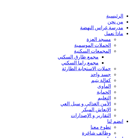
الرئيسية
من نحن
مدرسة غراس النهضة
ماذا نعمل
مسجد العزة
الحملات الموسمية
المجمعات السكنية
مجمع طارق السكني
مجمع راما السكني
حملات الاستجابة الطارئة
جسد واحد
كفالة يتيم
المأوى
الحماية
التعليم
الأمن الغذائي و سبل العي
الإنعاش المبكر
التقارير و الإصدارات
انضم لنا
تطوع معنا
وظائف شاغرة