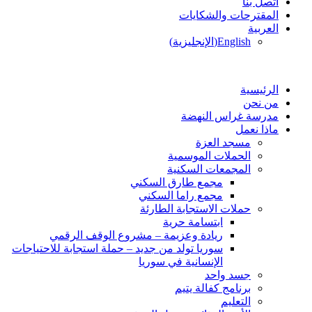
اتصل بنا
المقترحات والشكايات
العربية
English
(
الإنجليزية
)
الرئيسية
من نحن
مدرسة غراس النهضة
ماذا نعمل
مسجد العزة
الحملات الموسمية
المجمعات السكنية
مجمع طارق السكني
مجمع راما السكني
حملات الاستجابة الطارئة
ابتسامة حرية
ريادة وعزيمة – مشروع الوقف الرقمي
سوريا تولد من جديد – حملة استجابة للاحتياجات
الإنسانية في سوريا
جسد واحد
برنامج كفالة يتيم
التعليم