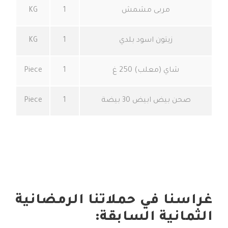
مربى مشمش
1
KG
زيتون اسود بلدي
1
KG
شاي (معلب) 250 غ
1
Piece
صحن بيض ابيض 30 بيضة
1
Piece
غراسنا في حملاتنا الرمضانية
الثمانية السابقة: