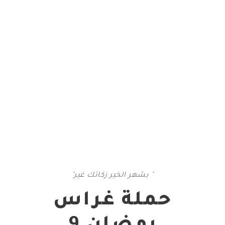
" بشهر الخير زكاتك غير"
حملة غراس