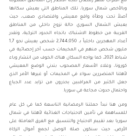
مع اقتراب شهر رمضان تتجه الأنظار إلى المناطق المنكوبة
وبالأخص شمال سوريا، تلك المناطق التي يعيش سكانها
أصلاً تحت وطأة واقع معيشي واقتصادي صعب، حيث
يعيش الشمال السوري حالة نزوح داخلي من المناطق
القريبة من خطوط الاشتباك باتجاه الحدود التركية، وتقدر
أعداد المهجرين داخلياً بـ 2,744,050 شخص يعيش نحو 1,7
مليون شخص منهم في المخيمات حسب آخر إحصائية في
شباط 2021، كما يواجه السكان هناك الخوف من انتشار وباء
كورونا، وغلاء الأسعار المصحوب بتدني الوضع المعيشي
لأهلنا المتضررين سواء في المخيمات أو غيرها الأمر الذي
جعل الكثير من المراقبين يحذرون من تزايد عدد الجياع
واحتمال حدوث مجاعة في سوريا.
ومن هنا نبدأ حملتنا الرمضانية التاسعة كما في كل عام
للمساهمة في تأمين الاحتياجات الغذائية لأهلنا في شمال
سوريا بعد تقييم الاحتياج والتنسيق مع الفرق العاملة على
الأرض، حيث سنكون صلة الوصل لجمع أموال الزكاة