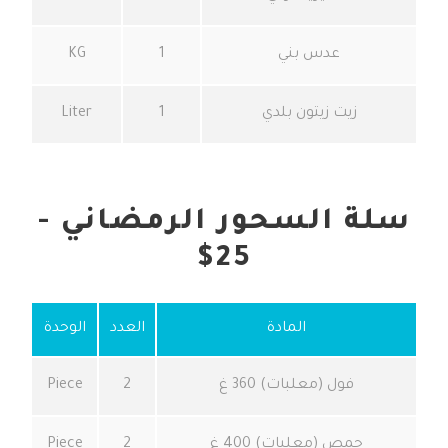
عدس بني
1
KG
زيت زيتون بلدي
1
Liter
سلة السحور الرمضاني -
25$
المادة
العدد
الوحدة
فول (معلبات) 360 غ
2
Piece
حمص (معلبات) 400 غ
2
Piece