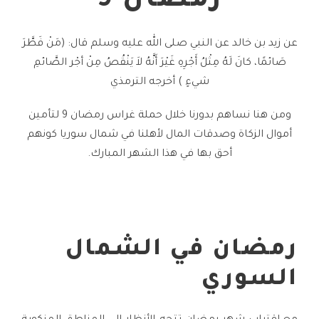
رمضان 9
عن زيد بن خالد عن النبي صلى الله عليه وسلم قال: (مَنْ فَطَّرَ
صَائمًا، كانَ لَهُ مِثْلُ أَجْرِهِ غَيْرَ أَنَّهُ لاَ يَنْقُصُ مِنْ أجْر الصَّائمِ
شيءٍ ) أخرجه الترمذي
ومن هنا نساهم بدورنا خلال حملة غراس رمضان 9 لتأمين
أموال الزكاة وصدقات المال لأهلنا في شمال سوريا كونهم
أحق بها في هذا الشهر المبارك.
رمضان في الشمال
السوري