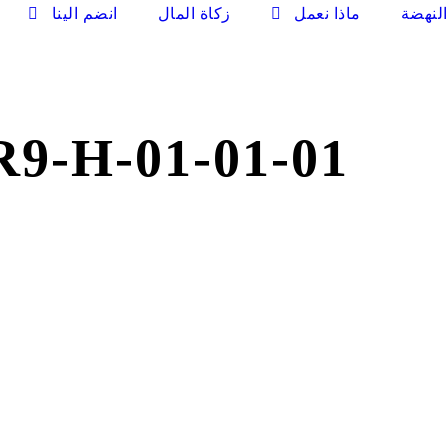
لنهضة
ماذا نعمل
زكاة المال
انضم الينا
9-H-01-01-01