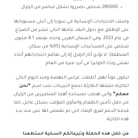
280000 شخص تضرروا بشكل مباشر من الزلزال
وصلت الاحتياجات الإنسانية في سوريا إلى أعلى مستوياتها
على الإطلاق مع دخول البلاد عامها الثاني عشر من الصراع
في عام 2023. وفي الشمال الغربي وحده، يعتمد 4.1 مليون
شخص على المساعدات الإنسانية (95% من سكان
المنطقة). لا تؤدي آثار الزلازل إلا إلى تفاقم احتياجاتهم أثناء
تفشي وباء الكوليرا في أبرد فترة من العام.
لنكون عوناً لهم، أطلقت غراس النهضة ومنذ اليوم التالي
للكارثة حملتها الطارئة لجمع التبرعات تحت اسم
“نحن
معكم”
والتي هدفت لمساندة أهلنا المتضررين من الزلزال،
من خلال تأمين الطعام والمأوى المؤقت بشكل عاجل، كما
قدمنا الدعم لفرق الإنقاذ التي لم تغمض لها عين منذ بدء
هذه الكارثة.
من خلال هذه الحملة وتبرعاتكم السخية استطعنا