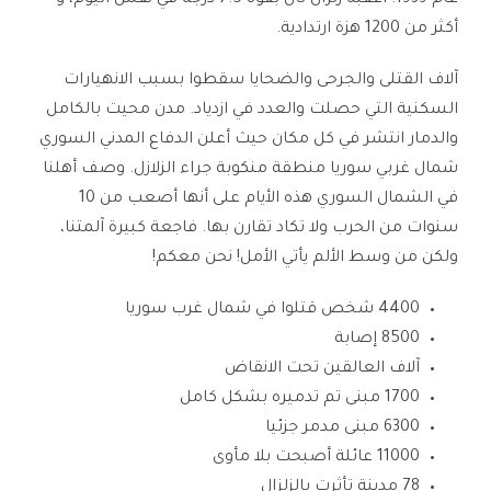
عام 1939. أعقبه زلزال ثان بقوة 7.5 درجة في نفس اليوم، و
أكثر من 1200 هزة ارتدادية.
آلاف القتلى والجرحى والضحايا سقطوا بسبب الانهيارات
السكنية التي حصلت والعدد في ازدياد. مدن محيت بالكامل
والدمار انتشر في كل مكان حيث أعلن الدفاع المدني السوري
شمال غربي سوريا منطقة منكوبة جراء الزلازل. وصف أهلنا
في الشمال السوري هذه الأيام على أنها أصعب من 10
سنوات من الحرب ولا تكاد تقارن بها. فاجعة كبيرة آلمتنا،
ولكن من وسط الألم يأتي الأمل! نحن معكم!
4400 شخص قتلوا في شمال غرب سوريا
8500 إصابة
آلاف العالقين تحت الانقاض
1700 مبنى تم تدميره بشكل كامل
6300 مبنى مدمر جزئيا
11000 عائلة أصبحت بلا مأوى
78 مدينة تأثرت بالزلزال